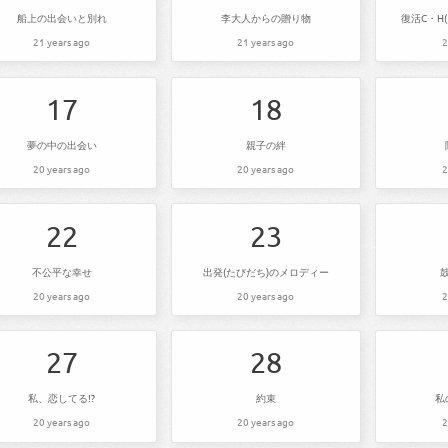
船上の出会いと別れ
李大人からの贈り物
復活C・H
21 years ago
21 years ago
2
17
18
夢の中の出会い
親子の絆
20 years ago
20 years ago
2
22
23
不公平な幸せ
出発(たびだち)のメロディー
20 years ago
20 years ago
2
27
28
私、恋してる!?
約束
私
20 years ago
20 years ago
2