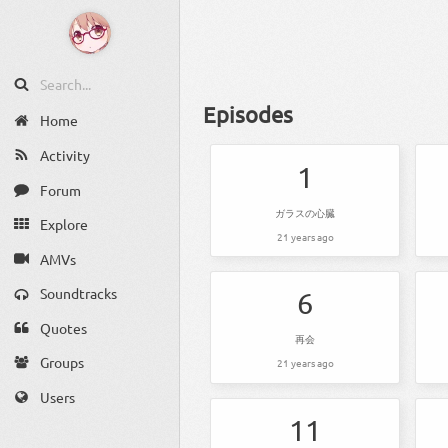
Episodes
Home
Activity
1
Forum
ガラスの心臓
Explore
21 years ago
AMVs
Soundtracks
6
Quotes
再会
Groups
21 years ago
Users
11