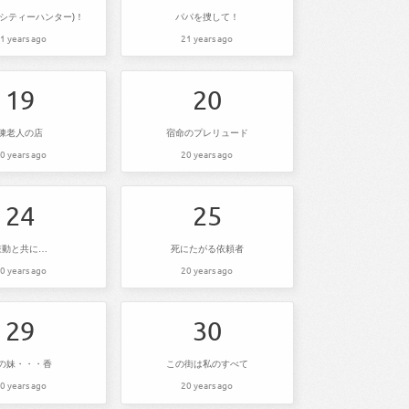
(シティーハンター)！
パパを捜して！
1 years ago
21 years ago
19
20
陳老人の店
宿命のプレリュード
0 years ago
20 years ago
24
25
鼓動と共に…
死にたがる依頼者
0 years ago
20 years ago
29
30
の妹・・・香
この街は私のすべて
0 years ago
20 years ago