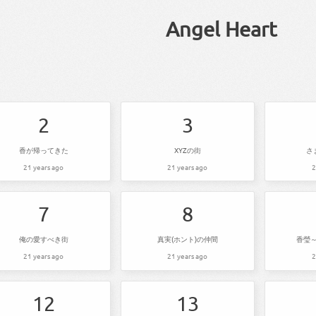
Angel Heart
2
3
香が帰ってきた
XYZの街
さ
21 years ago
21 years ago
2
7
8
俺の愛すべき街
真実(ホント)の仲間
香瑩
21 years ago
21 years ago
2
12
13