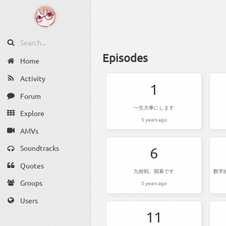
Episodes
Home
Activity
1
Forum
一生大事にします
Explore
5 years ago
AMVs
Soundtracks
6
Quotes
九校戦、開幕です
Groups
5 years ago
Users
11