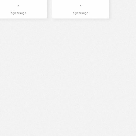
-
-
5 years ago
5 years ago