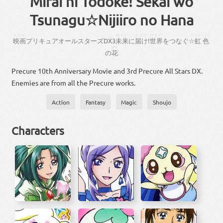
Mirai ni Todoke! Sekai wo
Tsunagu☆Nijiiro no Hana
えいが
みらい
とどけ
せかい
☆
にじ
しょく
映画
プリキュアオールスターズ
DX
3
未来
に
届け
!
世界
を
つなぐ
☆
虹
色
はな
の
花
Precure 10th Anniversary Movie and 3rd Precure All Stars DX.
Enemies are from all the Precure works.
Action
Fantasy
Magic
Shoujo
Characters