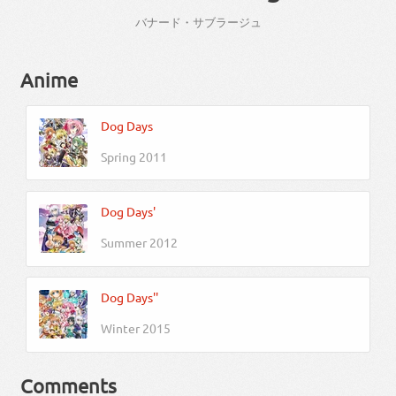
バナード・サブラージュ
Anime
Dog Days
Spring 2011
Dog Days'
Summer 2012
Dog Days''
Winter 2015
Comments