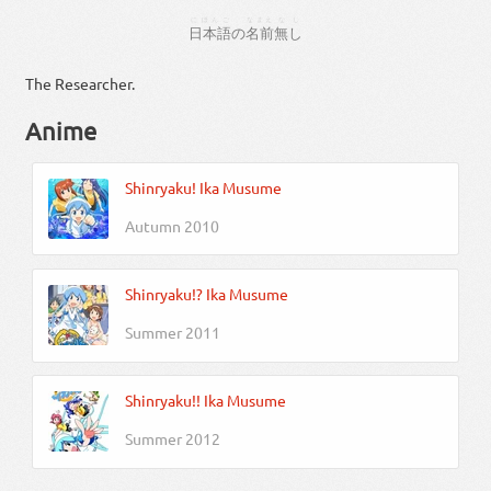
にほんご
なまえ
なし
日本語
の
名前
無し
The Researcher.
Anime
Shinryaku! Ika Musume
Autumn 2010
Shinryaku!? Ika Musume
Summer 2011
Shinryaku!! Ika Musume
Summer 2012