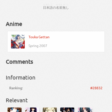
にほんご
なまえ
なし
日本語
の
名前
無し
Anime
Touka Gettan
Spring 2007
Comments
Information
Ranking:
#28832
Relevant