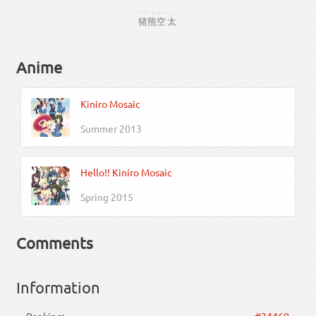
いのくま
そら
ふとし
猪熊
空
太
Anime
Kiniro Mosaic
Summer 2013
Hello!! Kiniro Mosaic
Spring 2015
Comments
Information