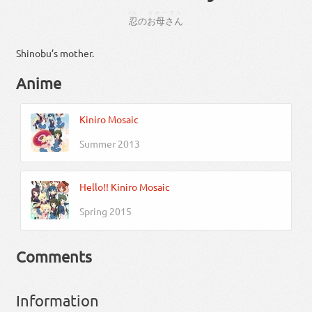
にん
おかーさん
忍
の
お母さん
Shinobu’s mother.
Anime
Kiniro Mosaic
Summer 2013
Hello!! Kiniro Mosaic
Spring 2015
Comments
Information