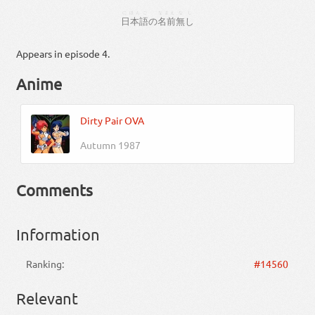
にほんご
なまえ
なし
日本語
の
名前
無し
Appears in episode 4.
Anime
Dirty Pair OVA
Autumn 1987
Comments
Information
Ranking:
#14560
Relevant