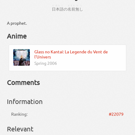
にほんご
なまえ
なし
日本語
の
名前
無し
A prophet.
Anime
Glass no Kantai: La Legende du Vent de
l'Univers
Spring 2006
Comments
Information
Ranking:
#22079
Relevant