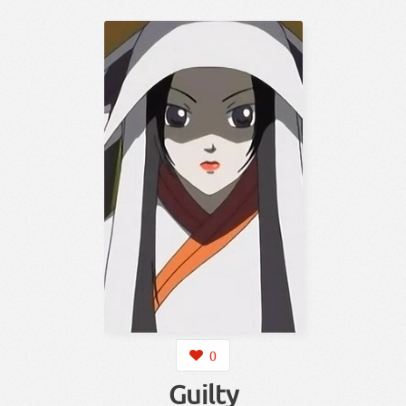
0
Guilty