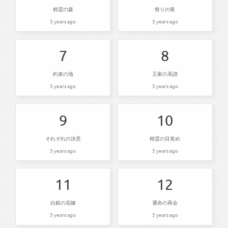
精霊の森
祭りの夜
5 years ago
5 years ago
7
8
約束の地
王家の系譜
5 years ago
5 years ago
9
10
それぞれの決意
精霊の目覚め
5 years ago
5 years ago
11
12
白銀の花嫁
運命の再会
5 years ago
5 years ago