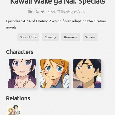
Kawaii Wake ga Nai. Specials
おれ
いもーと
かわいい
。
俺
の
妹
が
こんなに
可愛い
わけ
が
ない
。
Episodes 14–16 of OreImo 2 which finish adapting the OreImo
novels.
Slice of Life
Comedy
Romance
Seinen
Characters
Relations