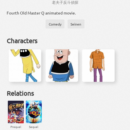
老
夫子
反
斗
偵
探
Fourth Old Master Q animated movie.
Comedy
Seinen
Characters
Relations
Prequel
Sequel