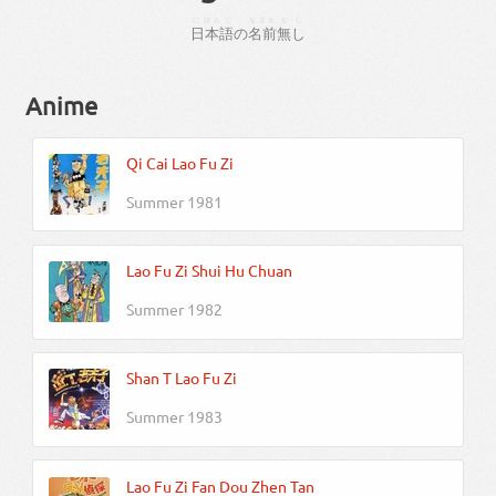
にほんご
なまえ
なし
日本語
の
名前
無し
Anime
Qi Cai Lao Fu Zi
Summer 1981
Lao Fu Zi Shui Hu Chuan
Summer 1982
Shan T Lao Fu Zi
Summer 1983
Lao Fu Zi Fan Dou Zhen Tan