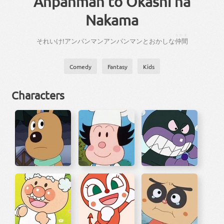
Anpanman to Okashi na
Nakama
なかま
それ
いけ
!
アンパン
マン
アンパン
マン
と
おかしな
仲間
Comedy
Fantasy
Kids
Characters