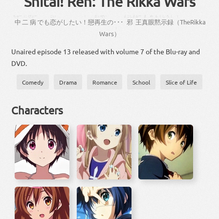
Shitai! Ren: The Rikka Wars
ちゅー
に
びょー
こい
！
さいせい
よこしま
おー
ま
め
もくしろく
（
中
二
病
で
も
恋
が
し
たい
！
戀
再生
の
･･･
邪
王
真
眼
黙示録
（
The
Rikka
）
Wars
）
Unaired episode 13 released with volume 7 of the Blu-ray and
DVD.
Comedy
Drama
Romance
School
Slice of Life
Characters