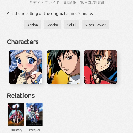
キディ・グレイド
劇場
版
第
三
部
:
黎明
篇
A is the retelling of the original anime's finale.
Action
Mecha
Sci-Fi
Super Power
Characters
Relations
Full story
Prequel