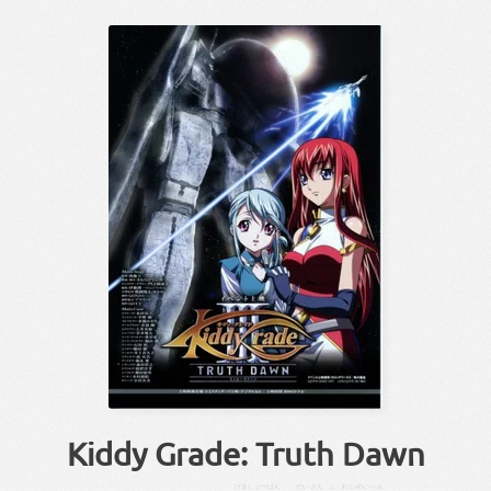
Kiddy Grade: Truth Dawn
げきじょー
ばん
だい
さん
ぶ
れいめい
へん