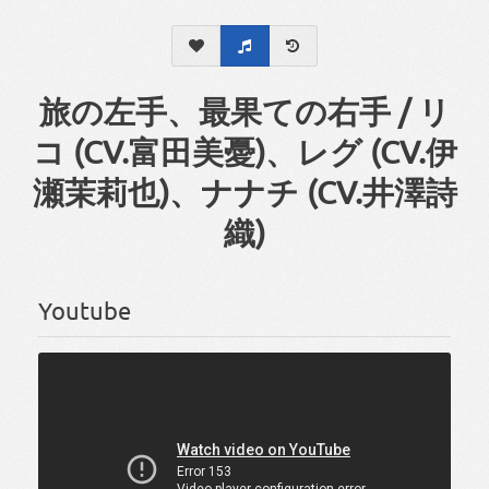
旅の左手、最果ての右手 / リ
コ (CV.富田美憂)、レグ (CV.伊
瀬茉莉也)、ナナチ (CV.井澤詩
織)
Youtube