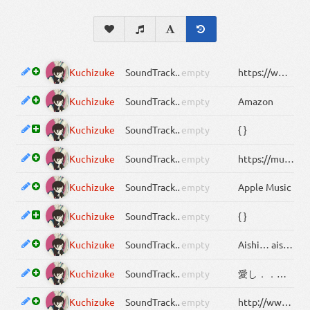
Kuchizuke
SoundTrack
.Links[2].URL
empty
https://www.amazon.co.jp/%E3%81%8F%E3%81%A1%E3%81%A5%E3%81%91-BUCK-TICK/dp/B003TIB21G
Kuchizuke
SoundTrack
.Links[2].Title
empty
Amazon
Kuchizuke
SoundTrack
.Links[2]
empty
{ }
Kuchizuke
SoundTrack
.Links[1].URL
empty
https://music.apple.com/jp/album/%E3%81%8F%E3%81%A1%E3%81%A5%E3%81%91-single/1458592317
Kuchizuke
SoundTrack
.Links[1].Title
empty
Apple Music
Kuchizuke
SoundTrack
.Links[1]
empty
{ }
Kuchizuke
SoundTrack
.Lyrics.Romaji
empty
Aishi… aishiaeru to iu no? Kimi no kuchibiru wo fusagu yo Me to tojite tsumi bukaki kuchizuke Aishi… aishiaeru sa kitto kimi no kubisuji ni tsukitate Me wo tojite tsumi bukaki kuchizuke Nido to modorenai sore de ii Mayonaka wo mitsumete wain nomihosu Aishi… aishiau no sa motto hageshii kawaki ni kuruisou Me wo tojite tsumi bukaki kuchizuke Omae no nioi kuruwaseru Mayonaka ni mezamete kyouki ai nomihosu Oide kono ude no naka “Acchi no yami wa nigai zo” Kimi wa madoi yurameku Yagate eien ni naru “Kocchi no yami wa amai zo” Boku wa fukaku tsukisasu Omae no nioi kuruwaseru Mayonaka ni mezamete kyouki ai nomihosu Oide kono ude no naka “Acchi no yami wa nigai yo” Kimi wa madoi yurameku Yagate eien ni naru “Kocchi no yami wa amai zo” Boku wa fukaku tsukisasu Oide kono ude no naka “Acchi no yami wa nigai zo” Kimi wa sukoshi hohoemu Kore de eien ni naru “Kocchi no yami wa amai zo” Boku wa fukaku tsukisasu
Kuchizuke
SoundTrack
.Lyrics.Native
empty
愛し．．愛し合えると言うの？ 君の唇を塞ぐよ 目を閉じて 罪深き くちづけ 愛し．．愛し合えるさ きっと 君の首筋に突き立て 目を閉じて 罪深き くちづけ 二度と戻れない それでいい 真夜中を見つめて ワイン飲み干す 愛し．．愛し合うのさ もっと 激しい渇きに狂いそう 目を閉じて 罪深き くちづけ お前の匂い 狂わせる 真夜中に目覚めて 狂気 愛 飲み干す おいでこの腕の中 “あっちの闇は苦いぞ” 君は惑い 揺らめく やがて永遠になる “こっちの闇は甘いぞ” 僕は深く 突き刺す お前の匂い 狂わせる 真夜中に目覚めて 狂気 愛 飲み干す おいでこの腕の中 “あっちの闇は苦いよ” 君は惑い 揺らめく やがて永遠になる “こっちの闇は甘いぞ” 僕は深く 突き刺す おいでこの腕の中 “あっちの闇は苦いぞ” 君は少し 微笑む これで永遠になる “こっちの闇は甘いぞ” 僕は深く 突き刺す
Kuchizuke
SoundTrack
.Links[0].URL
empty
http://www.cdjapan.co.jp/product/BVCL-124