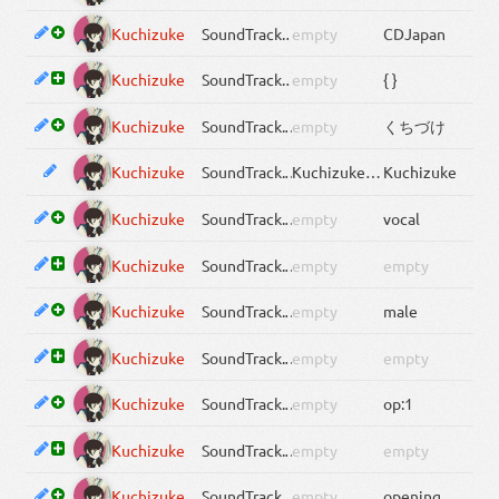
Kuchizuke
SoundTrack
.Links[0].Title
empty
CDJapan
Kuchizuke
SoundTrack
.Links[0]
empty
{ }
Kuchizuke
SoundTrack
.Title.Native
empty
くちづけ
Kuchizuke
SoundTrack
.Title.Canonical
Kuchizuke BUCK-TICK
Kuchizuke
Kuchizuke
SoundTrack
.Tags[4]
empty
vocal
Kuchizuke
SoundTrack
.Tags[4]
empty
empty
Kuchizuke
SoundTrack
.Tags[3]
empty
male
Kuchizuke
SoundTrack
.Tags[3]
empty
empty
Kuchizuke
SoundTrack
.Tags[2]
empty
op:1
Kuchizuke
SoundTrack
.Tags[2]
empty
empty
Kuchizuke
SoundTrack
.Tags[1]
empty
opening