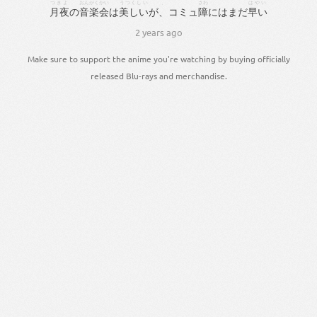
つきよ
おんがく
かい
うつくしい
、
さわ
はやい
月夜
の
音楽
会
は
美しい
が
、
コミュ
障
に
は
まだ
早い
2 years ago
Make sure to support the anime you're watching by buying officially
released Blu-rays and merchandise.