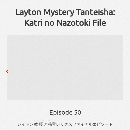
Layton Mystery Tanteisha:
Katri no Nazotoki File
Episode 50
きょーじゅ
ひほー
レイトン
教授
と
秘宝
レリクス
ファイナル
エピソード