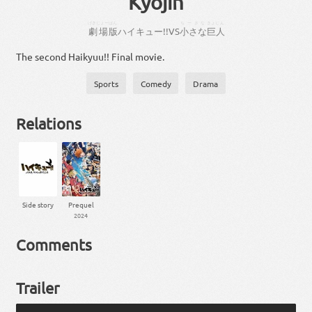
Kyojin
げきじょー
ばん
ちーさな
きょじん
劇場
版
ハイ
キュー
!!
VS
小さな
巨人
The second Haikyuu!! Final movie.
Sports
Comedy
Drama
Relations
Side story
Prequel
2024
Comments
Trailer