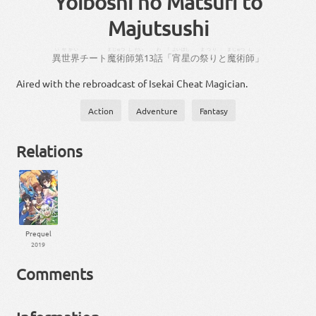
Yoiboshi no Matsuri to
Majutsushi
い
せかい
まじゅつ
し
だい
わ
「
よい
ぼし
まつり
まじゅつ
し
」
異
世界
チート
魔術
師
第
13
話
「
宵
星
の
祭り
と
魔術
師
」
Aired with the rebroadcast of Isekai Cheat Magician.
Action
Adventure
Fantasy
Relations
Prequel
2019
Comments