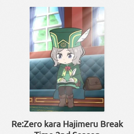
Re:Zero kara Hajimeru Break