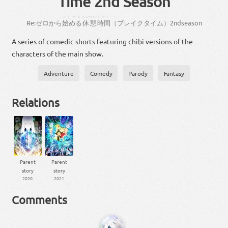
Time 2nd Season
はじめる
きゅーけい
じかん
（
）
Re
:
ゼロ
から
始める
休憩
時間
（
ブレイクタイム
）
2
nd
season
A series of comedic shorts featuring chibi versions of the
characters of the main show.
Adventure
Comedy
Parody
Fantasy
Relations
Parent
Parent
story
story
2020
2021
Comments