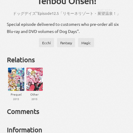
Tenbou Onsen!
「
てんぼー
おんせん
！
」
ドッグデイズ
''
Episode
12
.
5
「
リモーネリゾート
・
展望
温泉
！
」
Special episode delivered to customers who pre-order all six
Blu-ray and DVD volumes of Dog Days''.
Ecchi
Fantasy
Magic
Relations
Prequel
Other
2015
2015
Comments
Information