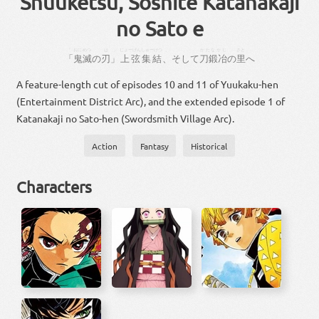
Shuuketsu, Soshite Katanakaji
no Sato e
「
おに
めつ
は
」
じょーげん
しゅーけつ
、
かたなかじ
さと
「
鬼
滅
の
刃
」
上弦
集結
、
そして
刀鍛冶
の
里
へ
A feature-length cut of episodes 10 and 11 of Yuukaku-hen
(Entertainment District Arc), and the extended episode 1 of
Katanakaji no Sato-hen (Swordsmith Village Arc).
Action
Fantasy
Historical
Characters