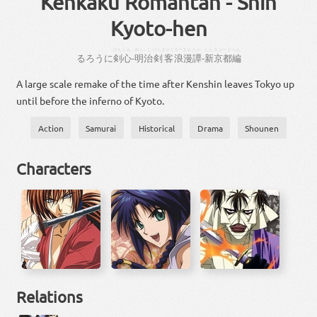
Kenkaku Romantan - Shin
Kyoto-hen
けん
しん
めいじ
けんきゃく
ろーまん
たん
しん
きょーと
へん
る
ろう
に
剣
心
-
明治
剣客
浪漫
譚
-
新
京都
編
A large scale remake of the time after Kenshin leaves Tokyo up
until before the inferno of Kyoto.
Action
Samurai
Historical
Drama
Shounen
Characters
Relations