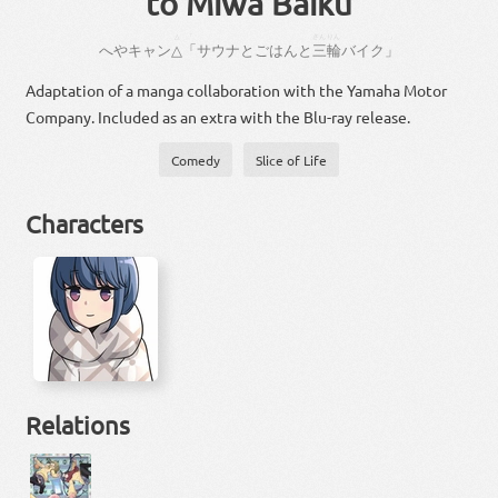
to Miwa Baiku
△
「
さん
りん
」
へや
キャン
△
「
サウナ
と
ごはん
と
三
輪
バイク
」
Adaptation of a manga collaboration with the Yamaha Motor
Company. Included as an extra with the Blu-ray release.
Comedy
Slice of Life
Characters
Relations