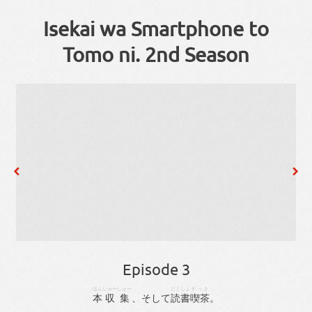
Isekai wa Smartphone to
Tomo ni. 2nd Season
Episode 3
ほん
しゅーしゅー
、
どくしょ
きっさ
。
本
収集
、
そして
読書
喫茶
。