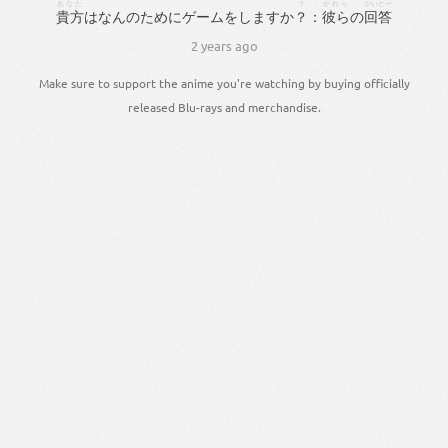
あなた
？
：
かれら
かいとー
貴方
は
なん
の
ため
に
ゲーム
を
し
ます
か
？
：
彼ら
の
回答
2 years ago
Make sure to support the anime you're watching by buying officially
released Blu-rays and merchandise.