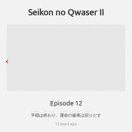
Seikon no Qwaser II
Episode 12
へいおん
おわり
、
うんめい
はぐるま
まわり
平穏
は
終わり
、
運命
の
歯車
は
回り
だす
15 years ago