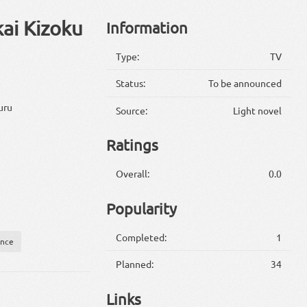
kai Kizoku
Information
Type:
TV
Status:
To be announced
uru
Source:
Light novel
Ratings
Overall:
0.0
Popularity
Completed:
1
nce
Planned:
34
Links