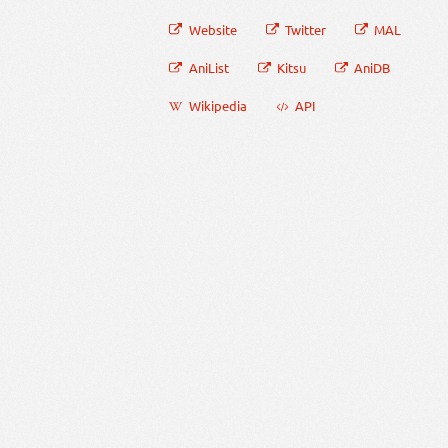
Website
Twitter
MAL
AniList
Kitsu
AniDB
Wikipedia
API