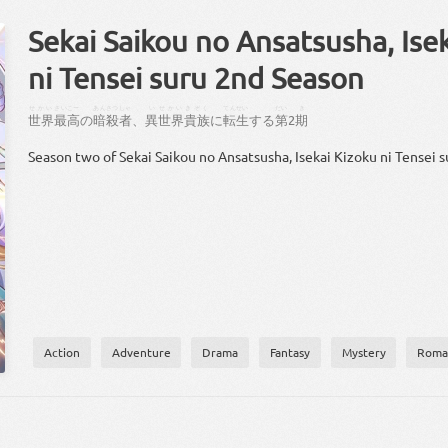
Sekai Saikou no Ansatsusha, Ise
ni Tensei suru 2nd Season
せかい
さいこー
あんさつ
しゃ
、
い
せかい
きぞく
てんせい
だい
き
世界
最高
の
暗殺
者
、
異
世界
貴族
に
転生
する
第
2
期
Season two of Sekai Saikou no Ansatsusha, Isekai Kizoku ni Tensei s
Action
Adventure
Drama
Fantasy
Mystery
Roma