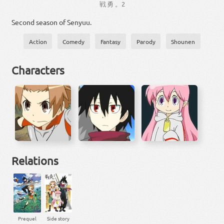
戦
勇
。
2
Second season of Senyuu.
Action
Comedy
Fantasy
Parody
Shounen
Characters
Relations
Prequel
Side story