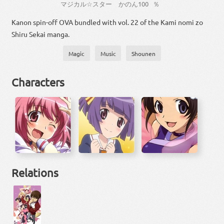
マジカル
☆
スター
かの
ん
100
％
Kanon spin-off OVA bundled with vol. 22 of the Kami nomi zo
Shiru Sekai manga.
Magic
Music
Shounen
Characters
Relations