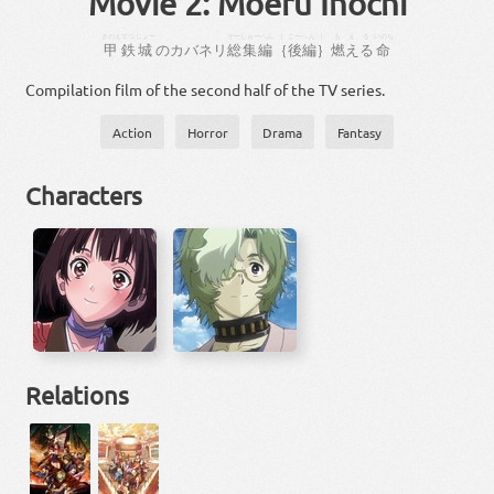
Movie 2: Moeru Inochi
きのえ
てつ
じょー
そーしゅーへん
｛
こーへん
｝
もえる
いのち
甲
鉄
城
の
カバネリ
総集編
｛
後編
｝
燃える
命
Compilation film of the second half of the TV series.
Action
Horror
Drama
Fantasy
Characters
Relations