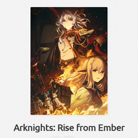
Arknights: Rise from Ember
【
ほのお
あけぼの
めい
】