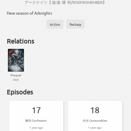
アークナイツ
【
焔
燼
曙
明
/
RISE
FROM
EMBER
】
New season of Arknights
Action
Fantasy
Relations
Prequel
2023
Episodes
17
18
離別 Confession
向光 Consumables
1 year ago
1 year ago