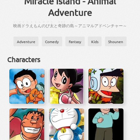
Miracle Island - Animal
Adventure
えいが
どらえもん
のびた
きせき
しま
～
～
映画
ドラえもん
のび太
と
奇跡
の
島
～
アニマル
アドベンチャー
～
Adventure
Comedy
Fantasy
Kids
Shounen
Characters