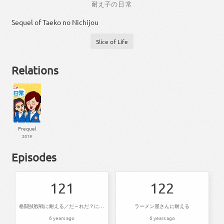
耐え
子
の
日常
Sequel of Taeko no Nichijou
Slice of Life
Relations
Prequel
2019
Episodes
121
122
格闘技観戦に耐える／だ～れだ？に耐える／こんな歯医者に耐える
ラーメン屋さんに耐える
6 years ago
6 years ago