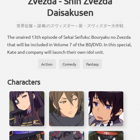
Zvezda - Shin Zvezda
Daisakusen
せかい
せいふく
～
ぼーりゃく
～
しん
だい
さくせん
世界
征服
～
謀略
の
ズヴィズダー
～
新
・
ズヴィズダー
大
作戦
The unaired 13th episode of Sekai Seifuku: Bouryaku no Zvezda
that will be included in Volume 7 of the BD/DVD. In this special,
Kate and company will launch their own idol unit.
Action
Comedy
Fantasy
Characters