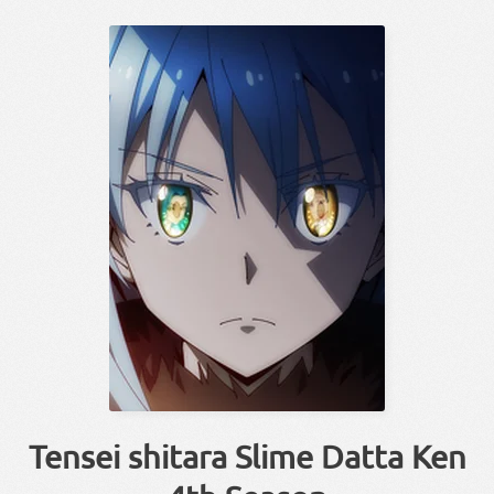
Tensei shitara Slime Datta Ken