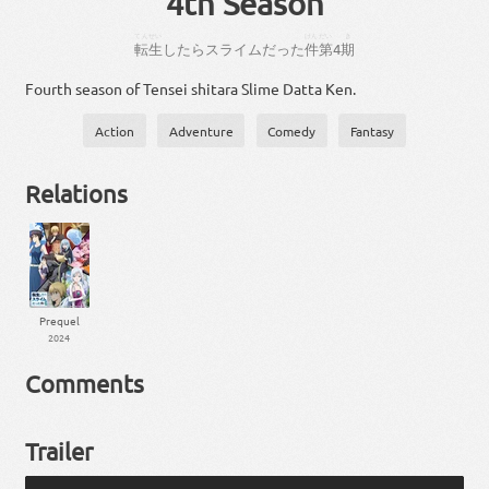
4th Season
てんせい
けん
だい
き
転生
し
たら
スライム
だっ
た
件
第
4
期
Fourth season of Tensei shitara Slime Datta Ken.
Action
Adventure
Comedy
Fantasy
Relations
Prequel
2024
Comments
Trailer