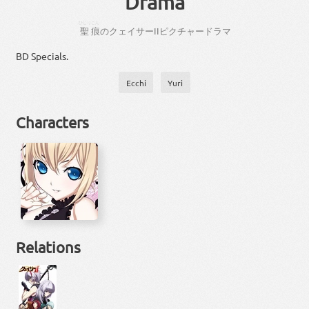
Drama
ひじり
こん
聖
痕
の
クェイサー
II
ピクチャードラマ
BD Specials.
Ecchi
Yuri
Characters
Relations