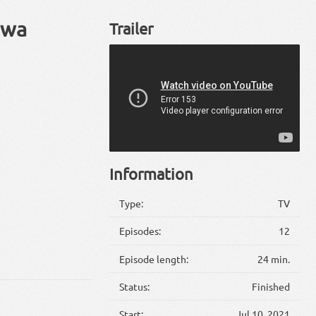
 wa
Trailer
Information
Type:
TV
Episodes:
12
Episode length:
24 min.
Status:
Finished
Start:
Jul 10, 2021