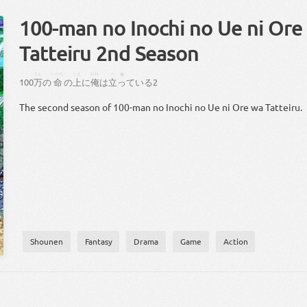
100-man no Inochi no Ue ni Ore
Tatteiru 2nd Season
まん
いのち
うえ
おれ
た�
100
万
の
命
の
上
に
俺
は
立っ
て
いる
2
The second season of 100-man no Inochi no Ue ni Ore wa Tatteiru.
Shounen
Fantasy
Drama
Game
Action