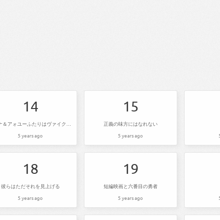
14
15
ヤーナ＆アォユーふたりはヴァイクダム
正義の味方にはなれない
5 years ago
5 years ago
18
19
彼らはただそれを見上げる
短編映画と六番目の勇者
5 years ago
5 years ago