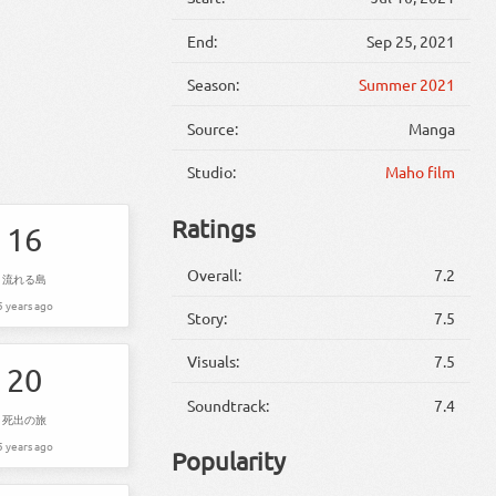
End:
Sep 25, 2021
Season:
Summer 2021
Source:
Manga
Studio:
Maho film
Ratings
16
Overall:
7.2
流れる島
5 years ago
Story:
7.5
Visuals:
7.5
20
Soundtrack:
7.4
死出の旅
5 years ago
Popularity