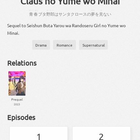
Claus no Yume wo Minai
せいしゅん
やろー
ゆめ
み
青春
ブタ
野郎
は
サンタクロース
の
夢
を
見
ない
Sequel to Seishun Buta Yarou wa Randoseru Girl no Yume wo
Minai.
Drama
Romance
Supernatural
Relations
Prequel
2023
Episodes
1
2