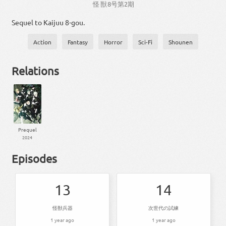
怪獣
8
号
第
2
期
Sequel to Kaijuu 8-gou.
Action
Fantasy
Horror
Sci-Fi
Shounen
Relations
Prequel
2024
Episodes
13
14
怪獣兵器
次世代の試練
1 year ago
1 year ago